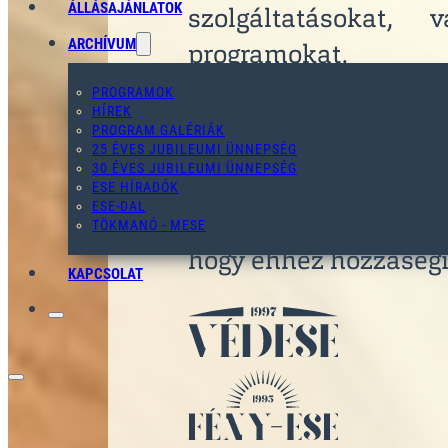
ÁLLÁSAJÁNLATOK
szolgáltatásokat, 
ARCHÍVUM
programokat.
PROGRAMOK
HÍREK
Hitvallásunk szer
PROGRAM GALÉRIÁK
25 ÉVES JUBILEUMI ÜNNEPSÉG
megérdemli, hogy
30 ÉVES JUBILEUMI ÜNNEPSÉG
emberközeli környez
ESE HÍRADÓK
ESE-DAL
ezeket az éveit — mi
TÖKMANÓ - MESE
hogy ehhez hozzásegí
KAPCSOLAT