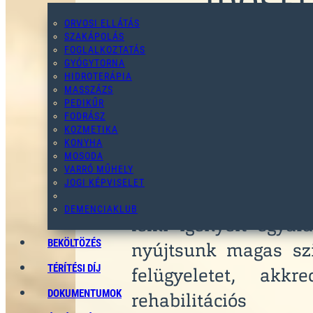
IDŐSE
ORVOSI ELLÁTÁS
SZAKÁPOLÁS
FOGLALKOZTATÁS
Az
ESE Segítő Há
GYÓGYTORNA
HIDROTERÁPIA
Isaszegen olyan ben
MASSZÁZS
PEDIKŰR
közösségeket műk
FODRÁSZ
KOZMETIKA
méltóság, a gondosk
KONYHA
együtt jár.
MOSODA
VARRÓ MŰHELY
JOGI KÉPVISELET
Intézményeink célja, 
DEMENCIAKLUB
lelki igényeit egyar
BEKÖLTÖZÉS
nyújtsunk magas szin
TÉRÍTÉSI DÍJ
felügyeletet, akkre
DOKUMENTUMOK
rehabilitáció