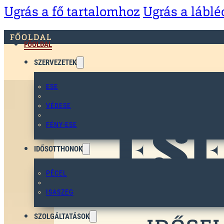
Ugrás a fő tartalomhoz
Ugrás a lábl
FŐOLDAL
FŐOLDAL
SZERVEZETEK
ESE
VÉDESE
FÉNY-ESE
IDŐSOTTHONOK
PÉCEL
ISASZEG
BENTL
SZOLGÁLTATÁSOK