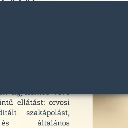
LLÁTÁS
zakban
Pécelen és
tlakásos idősellátó
ödtetünk, ahol a
odás és a biztonság
hogy időseink testi-
ánt figyelembe véve
tű ellátást: orvosi
ditált szakápolást,
s és általános