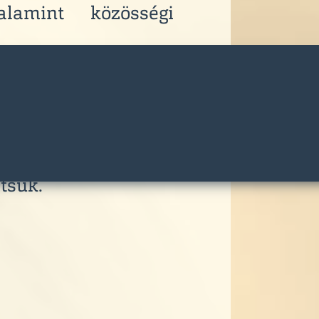
valamint közösségi
int minden ember
 szeretetteljes,
etben élje életének
 pedig itt vagyunk,
tsük.