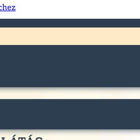
échez
AKÁSOS