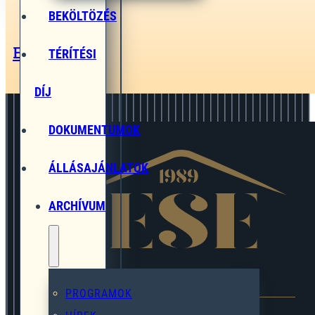
BEKÖLTÖZÉS
Előző hír
TÉRÍTÉSI
DÍJ
DOKUMENTUMOK
ÁLLÁSAJÁNLATOK
ARCHÍVUM
EGYMÁST SEGÍTŐ EGYESÜLET
PROGRAMOK