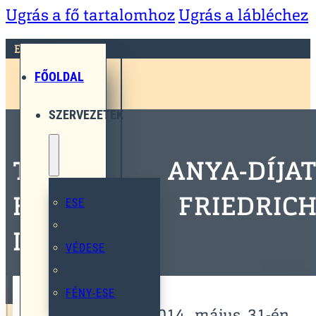
Ugrás a fő tartalomhoz
Ugrás a lábléchez
ESE
FŐOLDAL
SZERVEZETEK
TERÉZ ANYA-DÍJA
KAPOTT FRIEDRIC
ESE
LAUER ÚR
VÉDESE
FÉNY-ESE