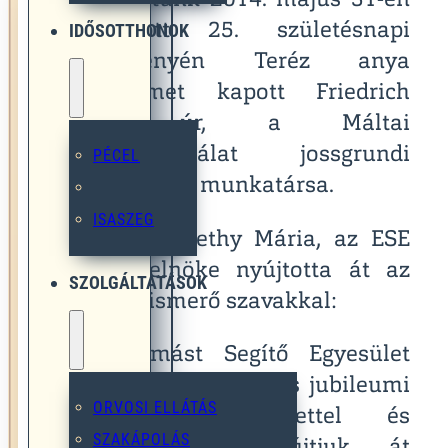
Egyesületünk 2014. május 31-én
megtartott 25. születésnapi
IDŐSOTTHONOK
rendezvényén Teréz anya
emlékérmet kapott Friedrich
Lauer úr, a Máltai
Szeretetszolgálat jossgrundi
PÉCEL
csoportjának munkatársa.
ISASZEG
A díjat Némethy Mária, az ESE
alapító elnöke nyújtotta át az
SZOLGÁLTATÁSOK
alábbi elismerő szavakkal:
„Az Egymást Segítő Egyesület
fennállásának 25 éves jubileumi
ORVOSI ELLÁTÁS
ünnepségén szeretettel és
SZAKÁPOLÁS