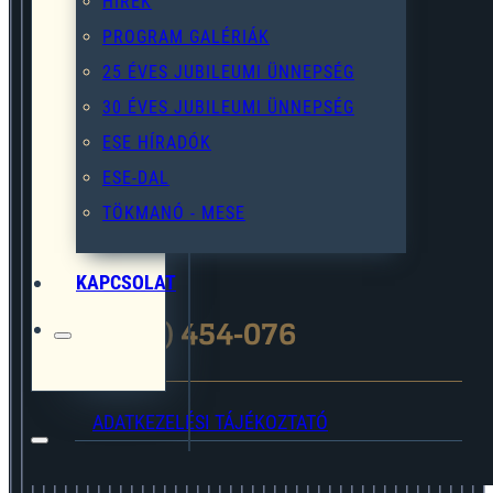
HÍREK
PROGRAM GALÉRIÁK
25 ÉVES JUBILEUMI ÜNNEPSÉG
2119 Pécel,Pihenő u. 2.
30 ÉVES JUBILEUMI ÜNNEPSÉG
ESE HÍRADÓK
ESE-DAL
pecel@egymast-segito.hu
TÖKMANÓ - MESE
KAPCSOLAT
(28) 454-076
ADATKEZELÉSI TÁJÉKOZTATÓ