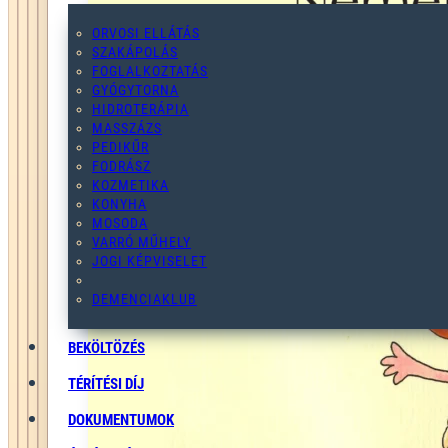
ORVOSI ELLÁTÁS
SZAKÁPOLÁS
FOGLALKOZTATÁS
GYÓGYTORNA
HIDROTERÁPIA
MASSZÁZS
PEDIKŰR
FODRÁSZ
KOZMETIKA
KONYHA
MOSODA
VARRÓ MŰHELY
JOGI KÉPVISELET
DEMENCIAKLUB
BEKÖLTÖZÉS
TÉRÍTÉSI DÍJ
DOKUMENTUMOK