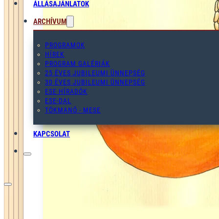
ÁLLÁSAJÁNLATOK
ARCHÍVUM
PROGRAMOK
HÍREK
PROGRAM GALÉRIÁK
25 ÉVES JUBILEUMI ÜNNEPSÉG
30 ÉVES JUBILEUMI ÜNNEPSÉG
ESE HÍRADÓK
ESE-DAL
TÖKMANÓ - MESE
KAPCSOLAT