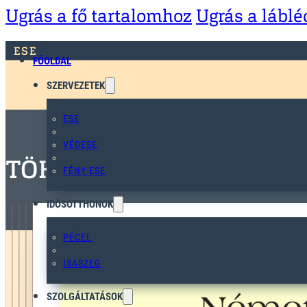
Ugrás a fő tartalomhoz
Ugrás a lábl
ESE
FŐOLDAL
SZERVEZETEK
ESE
VÉDESE
TÖKMANÓ
FÉNY-ESE
IDŐSOTTHONOK
PÉCEL
ISASZEG
SZOLGÁLTATÁSOK