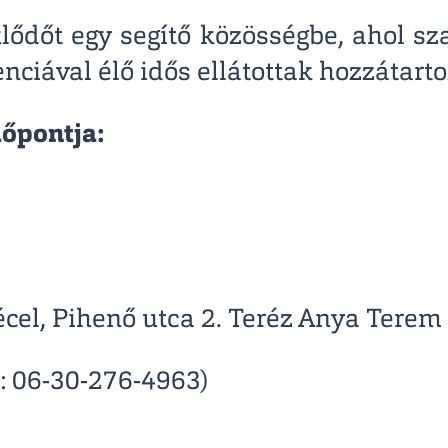
lődőt egy segítő közösségbe, ahol s
nciával élő idős ellátottak hozzátart
dőpontja:
cel, Pihenő utca 2. Teréz Anya Terem
.: 06-30-276-4963)