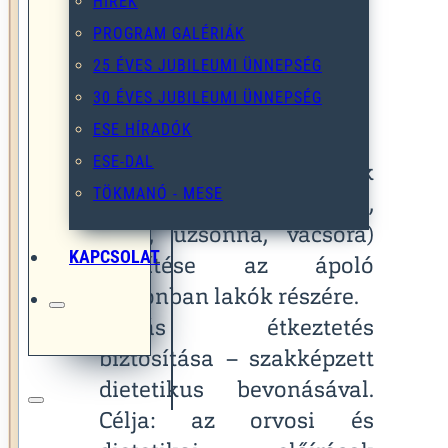
HÍREK
ünnepnapokon is.
PROGRAM GALÉRIÁK
25 ÉVES JUBILEUMI ÜNNEPSÉG
30 ÉVES JUBILEUMI ÜNNEPSÉG
A főzőkonyha alapfeladatai
ESE HÍRADÓK
ESE-DAL
Időskorúak étrendjének
TÖKMANÓ - MESE
megfelelő menük (reggeli,
ebéd, uzsonna, vacsora)
KAPCSOLAT
készítése az ápoló
otthonban lakók részére.
Diétás étkeztetés
biztosítása – szakképzett
dietetikus bevonásával.
Célja: az orvosi és