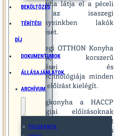
nagykonyha látja el a péceli
BEKÖLTÖZÉS
és az isaszegi
intézményeinkben lakók
TÉRÍTÉSI
étkeztetését.
DÍJ
Az isaszegi OTTHON Konyha
DOKUMENTUMOK
helyiségei, korszerű
felszerelései és
ÁLLÁSAJÁNLATOK
konyhatechnológiája minden
hatósági előírást kielégít.
ARCHÍVUM
A melegkonyha a HACCP
technológiai előírásoknak
megfelelően működik a hét
PROGRAMOK
minden napján, vasárnap és