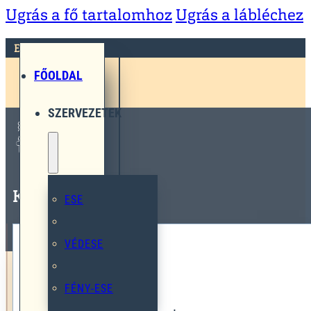
Ugrás a fő tartalomhoz
Ugrás a lábléchez
ESE
FŐOLDAL
SZERVEZETEK
KONYHA
ESE
VÉDESE
Konyha
FÉNY-ESE