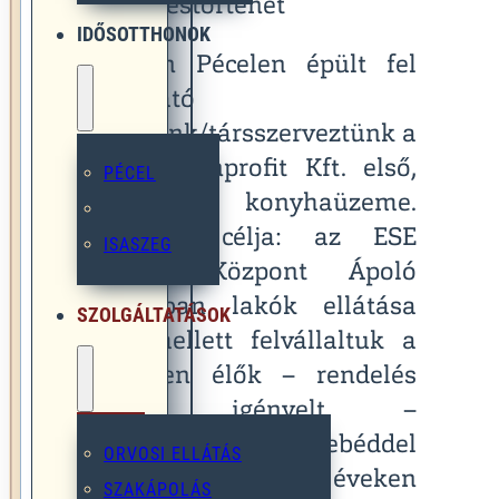
Keletkezéstörténet
IDŐSOTTHONOK
1998-ban Pécelen épült fel
szolgáltató
partnerünk/társszerveztünk a
VÉDESE Nonprofit Kft. első,
PÉCEL
250 adagos konyhaüzeme.
Elsődleges célja: az ESE
ISASZEG
Szociális Központ Ápoló
Otthonában lakók ellátása
SZOLGÁLTATÁSOK
volt. Emellett felvállaltuk a
környéken élők – rendelés
alapján igényelt –
kiszállításos, meleg ebéddel
ORVOSI ELLÁTÁS
való ellátását is éveken
SZAKÁPOLÁS