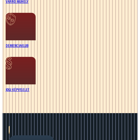
VARRÓ MŰHELY
DEMENCIAKLUB
JOGI KÉPVISELET