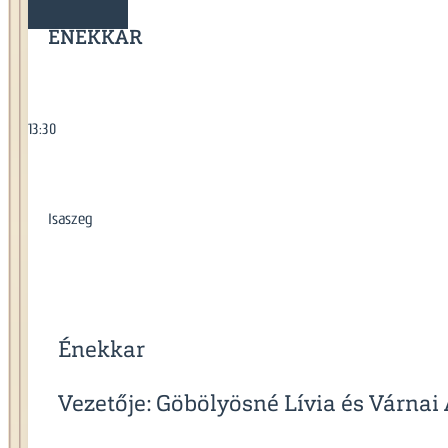
ÉNEKKAR
13:30
Isaszeg
Énekkar
Vezetője: Göbölyösné Lívia és Várnai 