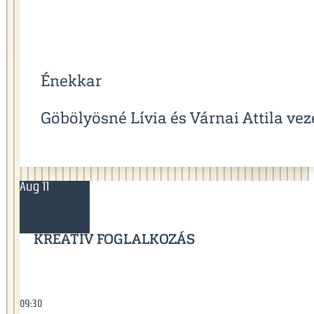
Énekkar
Göbölyösné Lívia és Várnai Attila vez
Aug 11
KREATÍV FOGLALKOZÁS
09:30