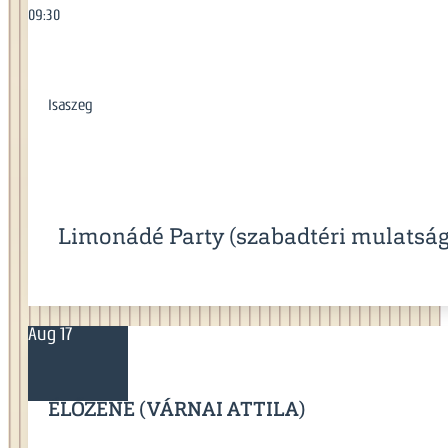
09:30
Isaszeg
Limonádé Party (szabadtéri mulatság)
Aug 17
ÉLŐZENE (VÁRNAI ATTILA)