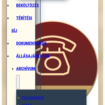
BEKÖLTÖZÉS
TÉRÍTÉSI
ÚTVONAL
DÍJ
DOKUMENTUMOK
ÁLLÁSAJÁNLATOK
ARCHÍVUM
PROGRAMOK