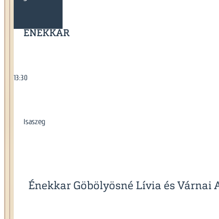
ÉNEKKAR
13:30
Isaszeg
Énekkar Göbölyösné Lívia és Várnai A