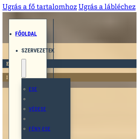
Ugrás a fő tartalomhoz
Ugrás a lábléchez
FŐOLDAL
SZERVEZETEK
ESE
ISASZEG
ESE
VÉDESE
LÁTOGATÁS
FÉNY-ESE