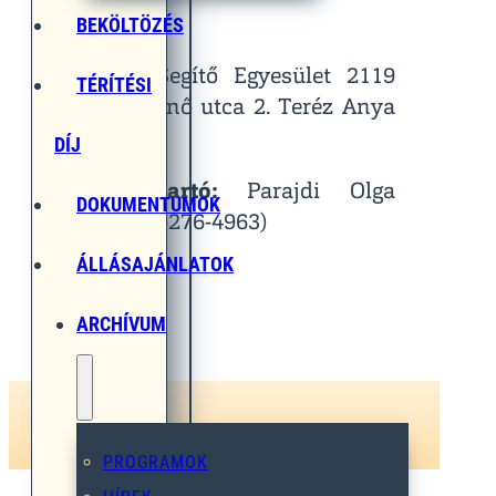
Helyszín:
BEKÖLTÖZÉS
Egymást Segítő Egyesület 2119
TÉRÍTÉSI
Pécel, Pihenő utca 2. Teréz Anya
Terem
DÍJ
Kapcsolattartó:
Parajdi Olga
DOKUMENTUMOK
(Tel.: 06-30-276-4963)
ÁLLÁSAJÁNLATOK
ARCHÍVUM
PROGRAMOK