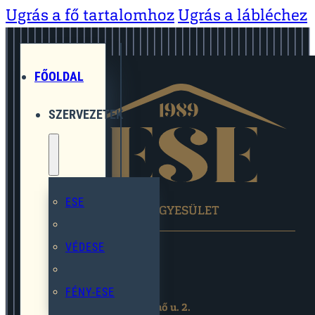
Ugrás a fő tartalomhoz
Ugrás a lábléchez
FŐOLDAL
SZERVEZETEK
ESE
EGYMÁST SEGÍTŐ EGYESÜLET
VÉDESE
FÉNY-ESE
2119 Pécel,Pihenő u. 2.