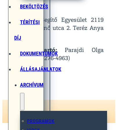
Helyszín:
BEKÖLTÖZÉS
Egymást Segítő Egyesület 2119
TÉRÍTÉSI
Pécel, Pihenő utca 2. Teréz Anya
Terem
DÍJ
Kapcsolattartó:
Parajdi Olga
DOKUMENTUMOK
(Tel.: 06-30-276-4963)
ÁLLÁSAJÁNLATOK
ARCHÍVUM
PROGRAMOK