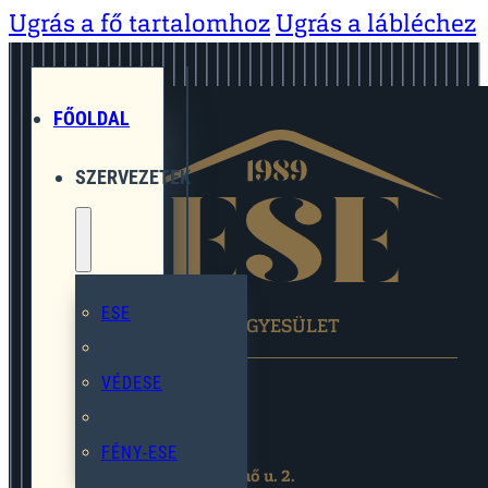
Ugrás a fő tartalomhoz
Ugrás a lábléchez
FŐOLDAL
SZERVEZETEK
ESE
EGYMÁST SEGÍTŐ EGYESÜLET
VÉDESE
FÉNY-ESE
2119 Pécel,Pihenő u. 2.