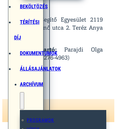
Helyszín:
BEKÖLTÖZÉS
Egymást Segítő Egyesület 2119
TÉRÍTÉSI
Pécel, Pihenő utca 2. Teréz Anya
Terem
DÍJ
Kapcsolattartó:
Parajdi Olga
DOKUMENTUMOK
(Tel.: 06-30-276-4963)
ÁLLÁSAJÁNLATOK
ARCHÍVUM
PROGRAMOK