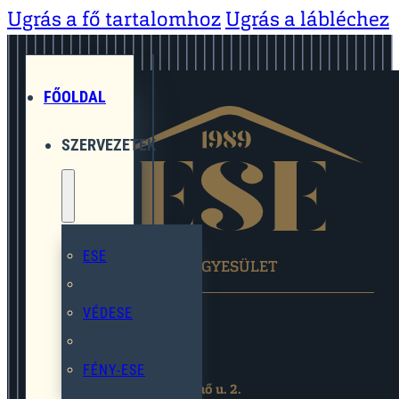
Ugrás a fő tartalomhoz
Ugrás a lábléchez
FŐOLDAL
SZERVEZETEK
ESE
EGYMÁST SEGÍTŐ EGYESÜLET
VÉDESE
FÉNY-ESE
2119 Pécel,Pihenő u. 2.