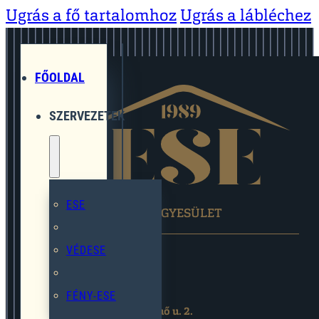
Ugrás a fő tartalomhoz
Ugrás a lábléchez
FŐOLDAL
SZERVEZETEK
ESE
EGYMÁST SEGÍTŐ EGYESÜLET
VÉDESE
FÉNY-ESE
2119 Pécel,Pihenő u. 2.