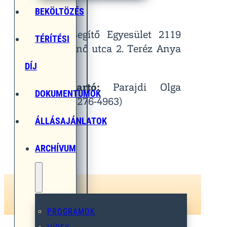
Helyszín:
BEKÖLTÖZÉS
Egymást Segítő Egyesület 2119
TÉRÍTÉSI
Pécel, Pihenő utca 2. Teréz Anya
Terem
DÍJ
Kapcsolattartó:
Parajdi Olga
DOKUMENTUMOK
(Tel.: 06-30-276-4963)
ÁLLÁSAJÁNLATOK
ARCHÍVUM
PROGRAMOK