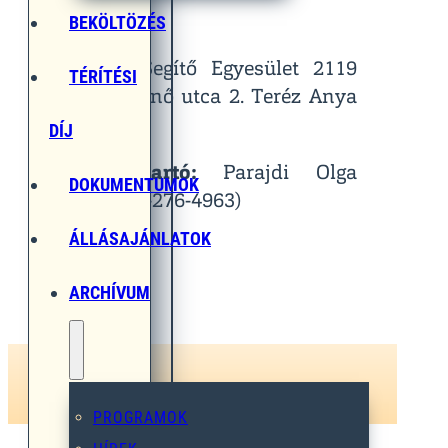
Helyszín:
BEKÖLTÖZÉS
Egymást Segítő Egyesület 2119
TÉRÍTÉSI
Pécel, Pihenő utca 2. Teréz Anya
Terem
DÍJ
Kapcsolattartó:
Parajdi Olga
DOKUMENTUMOK
(Tel.: 06-30-276-4963)
ÁLLÁSAJÁNLATOK
ARCHÍVUM
PROGRAMOK