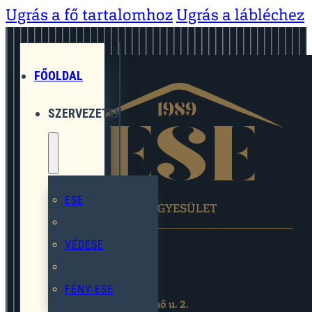
Ugrás a fő tartalomhoz
Ugrás a lábléchez
FŐOLDAL
SZERVEZETEK
ESE
EGYMÁST SEGÍTŐ EGYESÜLET
VÉDESE
FÉNY-ESE
2119 Pécel,Pihenő u. 2.