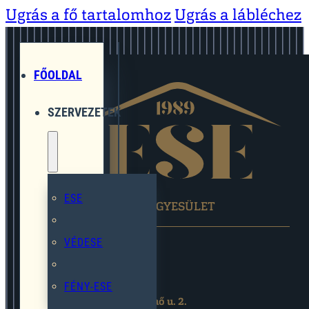
Ugrás a fő tartalomhoz
Ugrás a lábléchez
FŐOLDAL
SZERVEZETEK
ESE
EGYMÁST SEGÍTŐ EGYESÜLET
VÉDESE
FÉNY-ESE
2119 Pécel,Pihenő u. 2.