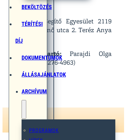
Helyszín:
BEKÖLTÖZÉS
Egymást Segítő Egyesület 2119
TÉRÍTÉSI
Pécel, Pihenő utca 2. Teréz Anya
Terem
DÍJ
Kapcsolattartó:
Parajdi Olga
DOKUMENTUMOK
(Tel.: 06-30-276-4963)
ÁLLÁSAJÁNLATOK
ARCHÍVUM
PROGRAMOK