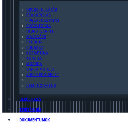
2119 Pécel,Pihenő u. 2.
ORVOSI ELLÁTÁS
SZAKÁPOLÁS
FOGLALKOZTATÁS
GYÓGYTORNA
HIDROTERÁPIA
pecel@egymast-segito.hu
MASSZÁZS
PEDIKŰR
FODRÁSZ
KOZMETIKA
KONYHA
MOSODA
(28) 454-076
VARRÓ MŰHELY
JOGI KÉPVISELET
ADATKEZELÉSI TÁJÉKOZTATÓ
DEMENCIAKLUB
BEKÖLTÖZÉS
TÉRÍTÉSI DÍJ
DOKUMENTUMOK