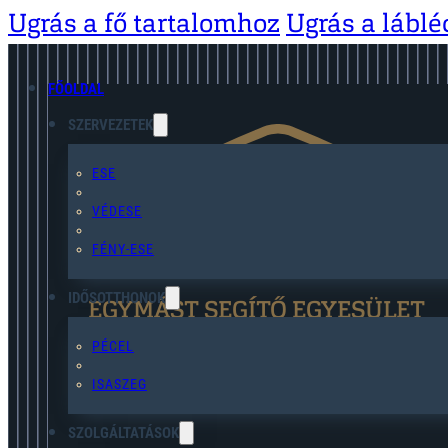
Ugrás a fő tartalomhoz
Ugrás a lábl
FŐOLDAL
SZERVEZETEK
ESE
VÉDESE
FÉNY-ESE
IDŐSOTTHONOK
EGYMÁST SEGÍTŐ EGYESÜLET
PÉCEL
ISASZEG
SZOLGÁLTATÁSOK