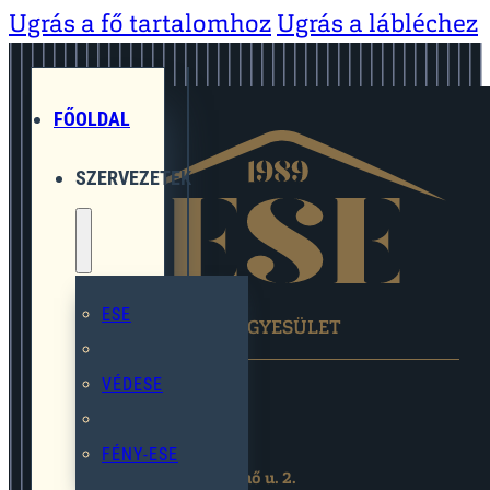
Ugrás a fő tartalomhoz
Ugrás a lábléchez
FŐOLDAL
SZERVEZETEK
ESE
EGYMÁST SEGÍTŐ EGYESÜLET
VÉDESE
FÉNY-ESE
2119 Pécel,Pihenő u. 2.