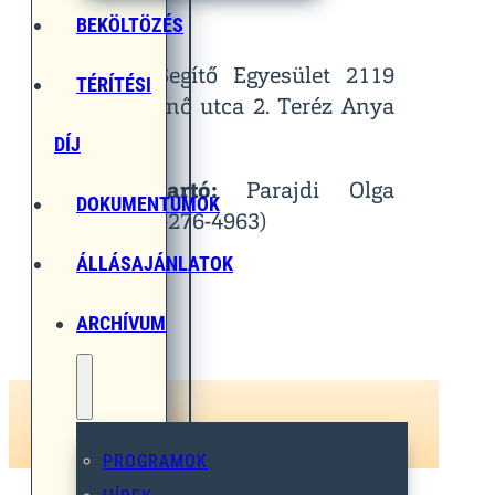
Helyszín:
BEKÖLTÖZÉS
Egymást Segítő Egyesület 2119
TÉRÍTÉSI
Pécel, Pihenő utca 2. Teréz Anya
Terem
DÍJ
Kapcsolattartó:
Parajdi Olga
DOKUMENTUMOK
(Tel.: 06-30-276-4963)
ÁLLÁSAJÁNLATOK
ARCHÍVUM
PROGRAMOK