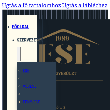
Ugrás a fő tartalomhoz
Ugrás a lábléchez
FŐOLDAL
SZERVEZETEK
ESE
EGYMÁST SEGÍTŐ EGYESÜLET
VÉDESE
FÉNY-ESE
2119 Pécel,Pihenő u. 2.