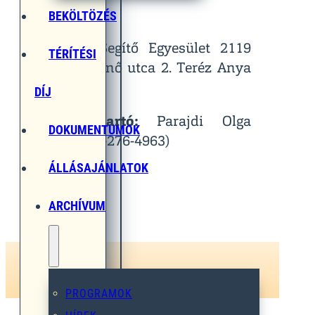
Helyszín:
BEKÖLTÖZÉS
Egymást Segítő Egyesület 2119
TÉRÍTÉSI
Pécel, Pihenő utca 2. Teréz Anya
Terem
DÍJ
Kapcsolattartó:
Parajdi Olga
DOKUMENTUMOK
(Tel.: 06-30-276-4963)
ÁLLÁSAJÁNLATOK
ARCHÍVUM
PROGRAMOK