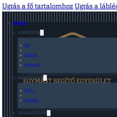
Ugrás a fő tartalomhoz
Ugrás a lábl
FŐOLDAL
SZERVEZETEK
ESE
VÉDESE
FÉNY-ESE
IDŐSOTTHONOK
EGYMÁST SEGÍTŐ EGYESÜLET
PÉCEL
ISASZEG
SZOLGÁLTATÁSOK