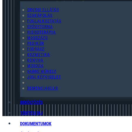
2119 Pécel,Pihenő u. 2.
ORVOSI ELLÁTÁS
SZAKÁPOLÁS
FOGLALKOZTATÁS
GYÓGYTORNA
HIDROTERÁPIA
pecel@egymast-segito.hu
MASSZÁZS
PEDIKŰR
FODRÁSZ
KOZMETIKA
KONYHA
MOSODA
(28) 454-076
VARRÓ MŰHELY
JOGI KÉPVISELET
ADATKEZELÉSI TÁJÉKOZTATÓ
DEMENCIAKLUB
BEKÖLTÖZÉS
TÉRÍTÉSI DÍJ
DOKUMENTUMOK