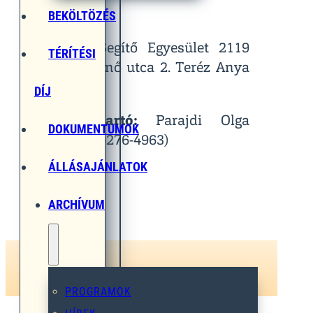
Helyszín:
BEKÖLTÖZÉS
Egymást Segítő Egyesület 2119
TÉRÍTÉSI
Pécel, Pihenő utca 2. Teréz Anya
Terem
DÍJ
Kapcsolattartó:
Parajdi Olga
DOKUMENTUMOK
(Tel.: 06-30-276-4963)
ÁLLÁSAJÁNLATOK
ARCHÍVUM
PROGRAMOK