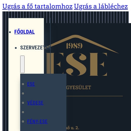
Ugrás a fő tartalomhoz
Ugrás a lábléchez
FŐOLDAL
SZERVEZETEK
ESE
EGYMÁST SEGÍTŐ EGYESÜLET
VÉDESE
FÉNY-ESE
2119 Pécel,Pihenő u. 2.