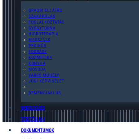
2119 Pécel,Pihenő u. 2.
ORVOSI ELLÁTÁS
SZAKÁPOLÁS
FOGLALKOZTATÁS
GYÓGYTORNA
HIDROTERÁPIA
pecel@egymast-segito.hu
MASSZÁZS
PEDIKŰR
FODRÁSZ
KOZMETIKA
KONYHA
MOSODA
(28) 454-076
VARRÓ MŰHELY
JOGI KÉPVISELET
ADATKEZELÉSI TÁJÉKOZTATÓ
DEMENCIAKLUB
BEKÖLTÖZÉS
TÉRÍTÉSI DÍJ
DOKUMENTUMOK