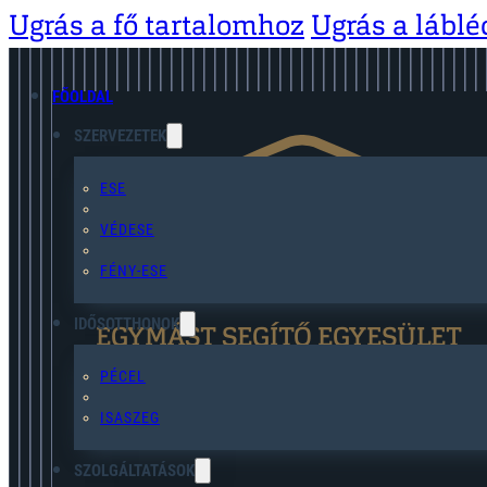
Ugrás a fő tartalomhoz
Ugrás a lábl
FŐOLDAL
SZERVEZETEK
ESE
VÉDESE
FÉNY-ESE
IDŐSOTTHONOK
EGYMÁST SEGÍTŐ EGYESÜLET
PÉCEL
ISASZEG
SZOLGÁLTATÁSOK