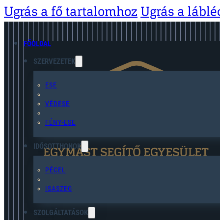
Ugrás a fő tartalomhoz
Ugrás a lábl
FŐOLDAL
SZERVEZETEK
ESE
VÉDESE
FÉNY-ESE
IDŐSOTTHONOK
EGYMÁST SEGÍTŐ EGYESÜLET
PÉCEL
ISASZEG
SZOLGÁLTATÁSOK