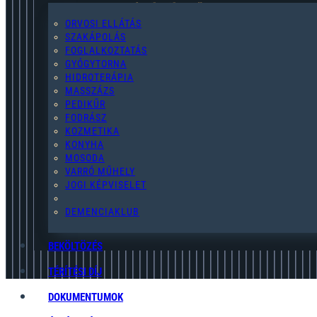
2119 Pécel,Pihenő u. 2.
ORVOSI ELLÁTÁS
SZAKÁPOLÁS
FOGLALKOZTATÁS
GYÓGYTORNA
HIDROTERÁPIA
pecel@egymast-segito.hu
MASSZÁZS
PEDIKŰR
FODRÁSZ
KOZMETIKA
KONYHA
MOSODA
(28) 454-076
VARRÓ MŰHELY
JOGI KÉPVISELET
ADATKEZELÉSI TÁJÉKOZTATÓ
DEMENCIAKLUB
BEKÖLTÖZÉS
TÉRÍTÉSI DÍJ
DOKUMENTUMOK