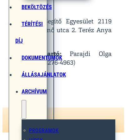
Helyszín:
BEKÖLTÖZÉS
Egymást Segítő Egyesület 2119
TÉRÍTÉSI
Pécel, Pihenő utca 2. Teréz Anya
Terem
DÍJ
Kapcsolattartó:
Parajdi Olga
DOKUMENTUMOK
(Tel.: 06-30-276-4963)
ÁLLÁSAJÁNLATOK
ARCHÍVUM
PROGRAMOK