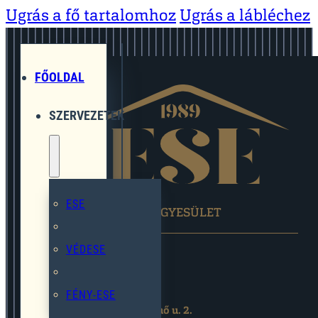
Ugrás a fő tartalomhoz
Ugrás a lábléchez
FŐOLDAL
SZERVEZETEK
ESE
EGYMÁST SEGÍTŐ EGYESÜLET
VÉDESE
FÉNY-ESE
2119 Pécel,Pihenő u. 2.