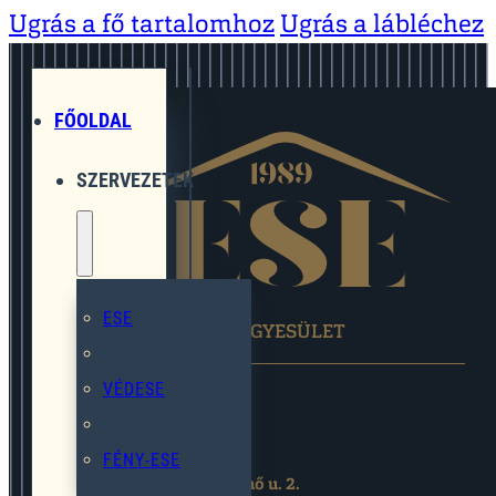
Ugrás a fő tartalomhoz
Ugrás a lábléchez
FŐOLDAL
SZERVEZETEK
ESE
EGYMÁST SEGÍTŐ EGYESÜLET
VÉDESE
FÉNY-ESE
2119 Pécel,Pihenő u. 2.