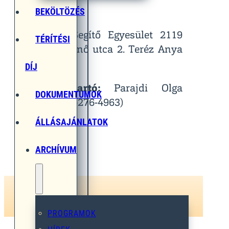
Helyszín:
BEKÖLTÖZÉS
Egymást Segítő Egyesület 2119
TÉRÍTÉSI
Pécel, Pihenő utca 2. Teréz Anya
Terem
DÍJ
Kapcsolattartó:
Parajdi Olga
DOKUMENTUMOK
(Tel.: 06-30-276-4963)
ÁLLÁSAJÁNLATOK
ARCHÍVUM
PROGRAMOK