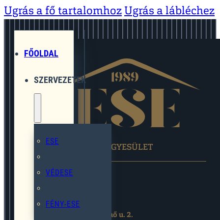
Ugrás a fő tartalomhoz
Ugrás a lábléchez
FŐOLDAL
SZERVEZETEK
ESE
EGYMÁST SEGÍTŐ EGYESÜLET
VÉDESE
FÉNY-ESE
2119 Pécel,Pihenő u. 2.