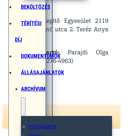
Helyszín:
BEKÖLTÖZÉS
Egymást Segítő Egyesület 2119
TÉRÍTÉSI
Pécel, Pihenő utca 2. Teréz Anya
Terem
DÍJ
Kapcsolattartó:
Parajdi Olga
DOKUMENTUMOK
(Tel.: 06-30-276-4963)
ÁLLÁSAJÁNLATOK
ARCHÍVUM
PROGRAMOK