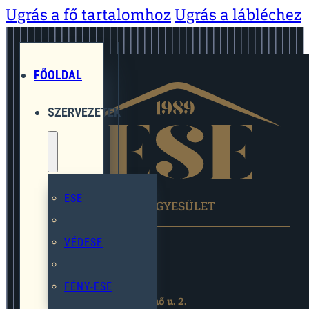
Ugrás a fő tartalomhoz
Ugrás a lábléchez
FŐOLDAL
SZERVEZETEK
ESE
EGYMÁST SEGÍTŐ EGYESÜLET
VÉDESE
FÉNY-ESE
2119 Pécel,Pihenő u. 2.