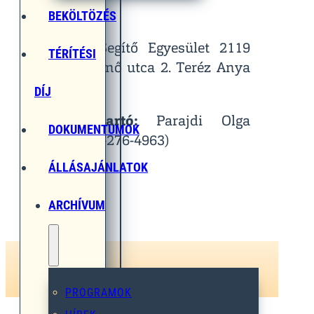
Helyszín:
BEKÖLTÖZÉS
Egymást Segítő Egyesület 2119
TÉRÍTÉSI
Pécel, Pihenő utca 2. Teréz Anya
Terem
DÍJ
Kapcsolattartó:
Parajdi Olga
DOKUMENTUMOK
(Tel.: 06-30-276-4963)
ÁLLÁSAJÁNLATOK
ARCHÍVUM
PROGRAMOK