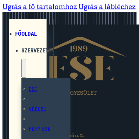
Ugrás a fő tartalomhoz
Ugrás a lábléchez
FŐOLDAL
SZERVEZETEK
ESE
EGYMÁST SEGÍTŐ EGYESÜLET
VÉDESE
FÉNY-ESE
2119 Pécel,Pihenő u. 2.