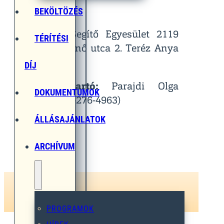
Helyszín:
BEKÖLTÖZÉS
Egymást Segítő Egyesület 2119
TÉRÍTÉSI
Pécel, Pihenő utca 2. Teréz Anya
Terem
DÍJ
Kapcsolattartó:
Parajdi Olga
DOKUMENTUMOK
(Tel.: 06-30-276-4963)
ÁLLÁSAJÁNLATOK
ARCHÍVUM
PROGRAMOK