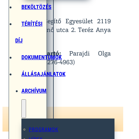
Helyszín:
BEKÖLTÖZÉS
Egymást Segítő Egyesület 2119
TÉRÍTÉSI
Pécel, Pihenő utca 2. Teréz Anya
Terem
DÍJ
Kapcsolattartó:
Parajdi Olga
DOKUMENTUMOK
(Tel.: 06-30-276-4963)
ÁLLÁSAJÁNLATOK
ARCHÍVUM
PROGRAMOK