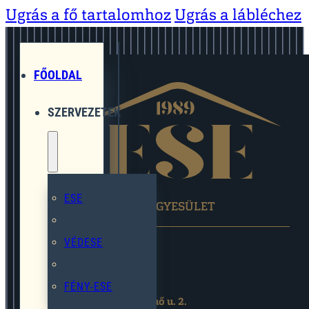
Ugrás a fő tartalomhoz
Ugrás a lábléchez
FŐOLDAL
SZERVEZETEK
ESE
EGYMÁST SEGÍTŐ EGYESÜLET
VÉDESE
FÉNY-ESE
2119 Pécel,Pihenő u. 2.