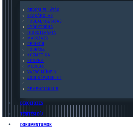
2119 Pécel,Pihenő u. 2.
ORVOSI ELLÁTÁS
SZAKÁPOLÁS
FOGLALKOZTATÁS
GYÓGYTORNA
HIDROTERÁPIA
pecel@egymast-segito.hu
MASSZÁZS
PEDIKŰR
FODRÁSZ
KOZMETIKA
KONYHA
MOSODA
(28) 454-076
VARRÓ MŰHELY
JOGI KÉPVISELET
ADATKEZELÉSI TÁJÉKOZTATÓ
DEMENCIAKLUB
BEKÖLTÖZÉS
TÉRÍTÉSI DÍJ
DOKUMENTUMOK