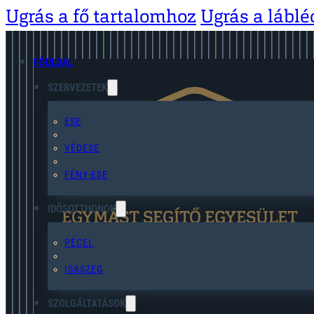
Ugrás a fő tartalomhoz
Ugrás a lábl
FŐOLDAL
SZERVEZETEK
ESE
VÉDESE
FÉNY-ESE
IDŐSOTTHONOK
EGYMÁST SEGÍTŐ EGYESÜLET
PÉCEL
ISASZEG
SZOLGÁLTATÁSOK