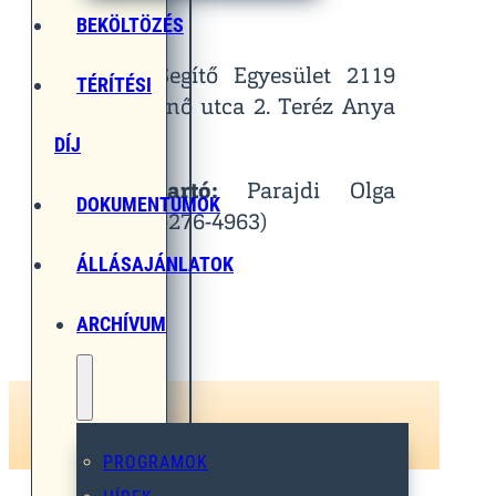
Helyszín:
BEKÖLTÖZÉS
Egymást Segítő Egyesület 2119
TÉRÍTÉSI
Pécel, Pihenő utca 2. Teréz Anya
Terem
DÍJ
Kapcsolattartó:
Parajdi Olga
DOKUMENTUMOK
(Tel.: 06-30-276-4963)
ÁLLÁSAJÁNLATOK
ARCHÍVUM
PROGRAMOK