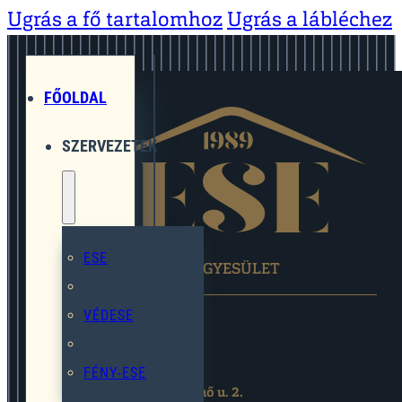
Ugrás a fő tartalomhoz
Ugrás a lábléchez
FŐOLDAL
SZERVEZETEK
ESE
EGYMÁST SEGÍTŐ EGYESÜLET
VÉDESE
FÉNY-ESE
2119 Pécel,Pihenő u. 2.