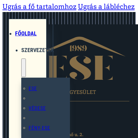
Ugrás a fő tartalomhoz
Ugrás a lábléchez
FŐOLDAL
SZERVEZETEK
ESE
EGYMÁST SEGÍTŐ EGYESÜLET
VÉDESE
FÉNY-ESE
2119 Pécel,Pihenő u. 2.