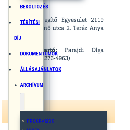
Helyszín:
BEKÖLTÖZÉS
Egymást Segítő Egyesület 2119
TÉRÍTÉSI
Pécel, Pihenő utca 2. Teréz Anya
Terem
DÍJ
Kapcsolattartó:
Parajdi Olga
DOKUMENTUMOK
(Tel.: 06-30-276-4963)
ÁLLÁSAJÁNLATOK
ARCHÍVUM
PROGRAMOK