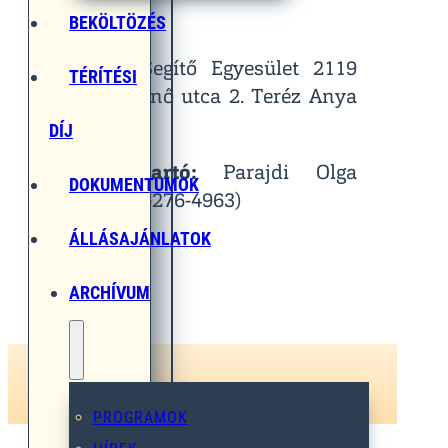
Helyszín:
BEKÖLTÖZÉS
Egymást Segítő Egyesület 2119
TÉRÍTÉSI
Pécel, Pihenő utca 2. Teréz Anya
Terem
DÍJ
Kapcsolattartó:
Parajdi Olga
DOKUMENTUMOK
(Tel.: 06-30-276-4963)
ÁLLÁSAJÁNLATOK
ARCHÍVUM
PROGRAMOK