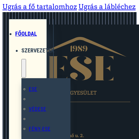
Ugrás a fő tartalomhoz
Ugrás a lábléchez
FŐOLDAL
SZERVEZETEK
ESE
EGYMÁST SEGÍTŐ EGYESÜLET
VÉDESE
FÉNY-ESE
2119 Pécel,Pihenő u. 2.