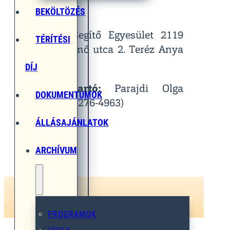
Helyszín:
BEKÖLTÖZÉS
Egymást Segítő Egyesület 2119
TÉRÍTÉSI
Pécel, Pihenő utca 2. Teréz Anya
Terem
DÍJ
Kapcsolattartó:
Parajdi Olga
DOKUMENTUMOK
(Tel.: 06-30-276-4963)
ÁLLÁSAJÁNLATOK
ARCHÍVUM
PROGRAMOK