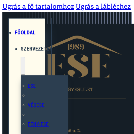
Ugrás a fő tartalomhoz
Ugrás a lábléchez
FŐOLDAL
SZERVEZETEK
ESE
EGYMÁST SEGÍTŐ EGYESÜLET
VÉDESE
FÉNY-ESE
2119 Pécel,Pihenő u. 2.