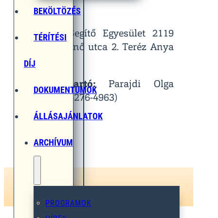
Helyszín:
BEKÖLTÖZÉS
Egymást Segítő Egyesület 2119
TÉRÍTÉSI
Pécel, Pihenő utca 2. Teréz Anya
Terem
DÍJ
Kapcsolattartó:
Parajdi Olga
DOKUMENTUMOK
(Tel.: 06-30-276-4963)
ÁLLÁSAJÁNLATOK
ARCHÍVUM
PROGRAMOK