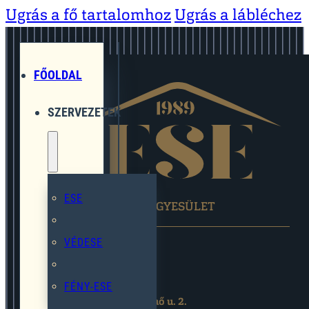
Ugrás a fő tartalomhoz
Ugrás a lábléchez
FŐOLDAL
SZERVEZETEK
ESE
EGYMÁST SEGÍTŐ EGYESÜLET
VÉDESE
FÉNY-ESE
2119 Pécel,Pihenő u. 2.