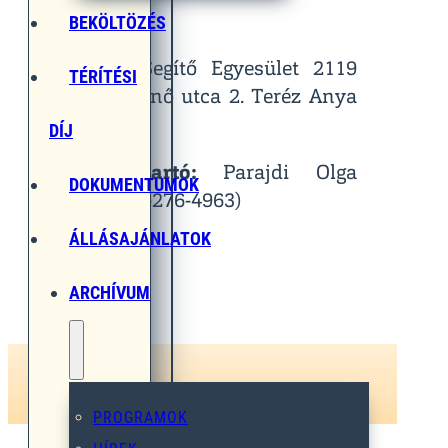
Helyszín:
BEKÖLTÖZÉS
Egymást Segítő Egyesület 2119
TÉRÍTÉSI
Pécel, Pihenő utca 2. Teréz Anya
Terem
DÍJ
Kapcsolattartó:
Parajdi Olga
DOKUMENTUMOK
(Tel.: 06-30-276-4963)
ÁLLÁSAJÁNLATOK
ARCHÍVUM
PROGRAMOK