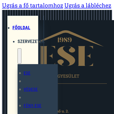
Ugrás a fő tartalomhoz
Ugrás a lábléchez
FŐOLDAL
SZERVEZETEK
ESE
EGYMÁST SEGÍTŐ EGYESÜLET
VÉDESE
FÉNY-ESE
2119 Pécel,Pihenő u. 2.