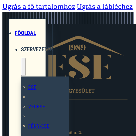
Ugrás a fő tartalomhoz
Ugrás a lábléchez
FŐOLDAL
SZERVEZETEK
ESE
EGYMÁST SEGÍTŐ EGYESÜLET
VÉDESE
FÉNY-ESE
2119 Pécel,Pihenő u. 2.