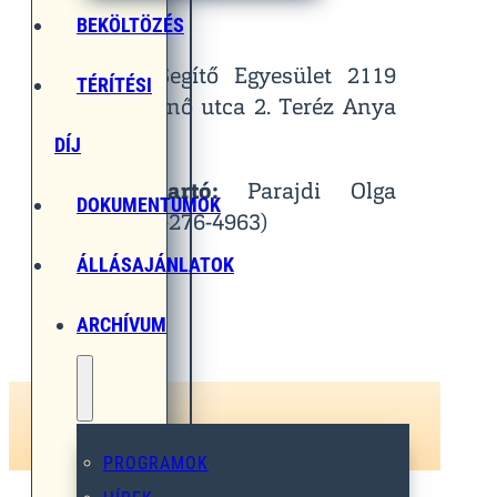
Helyszín:
BEKÖLTÖZÉS
Egymást Segítő Egyesület 2119
TÉRÍTÉSI
Pécel, Pihenő utca 2. Teréz Anya
Terem
DÍJ
Kapcsolattartó:
Parajdi Olga
DOKUMENTUMOK
(Tel.: 06-30-276-4963)
ÁLLÁSAJÁNLATOK
ARCHÍVUM
PROGRAMOK