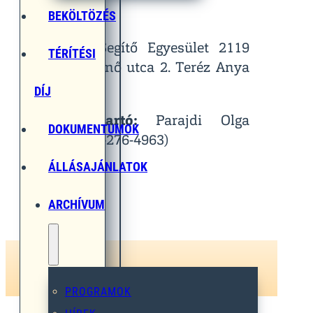
Helyszín:
BEKÖLTÖZÉS
Egymást Segítő Egyesület 2119
TÉRÍTÉSI
Pécel, Pihenő utca 2. Teréz Anya
Terem
DÍJ
Kapcsolattartó:
Parajdi Olga
DOKUMENTUMOK
(Tel.: 06-30-276-4963)
ÁLLÁSAJÁNLATOK
ARCHÍVUM
PROGRAMOK