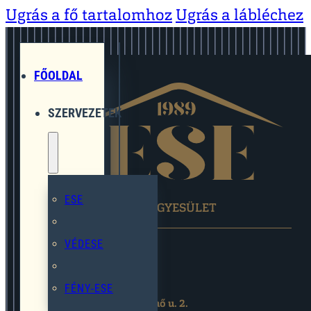
Ugrás a fő tartalomhoz
Ugrás a lábléchez
FŐOLDAL
SZERVEZETEK
ESE
EGYMÁST SEGÍTŐ EGYESÜLET
VÉDESE
FÉNY-ESE
2119 Pécel,Pihenő u. 2.