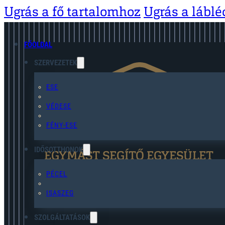
Ugrás a fő tartalomhoz
Ugrás a lábl
FŐOLDAL
SZERVEZETEK
ESE
VÉDESE
FÉNY-ESE
IDŐSOTTHONOK
EGYMÁST SEGÍTŐ EGYESÜLET
PÉCEL
ISASZEG
SZOLGÁLTATÁSOK