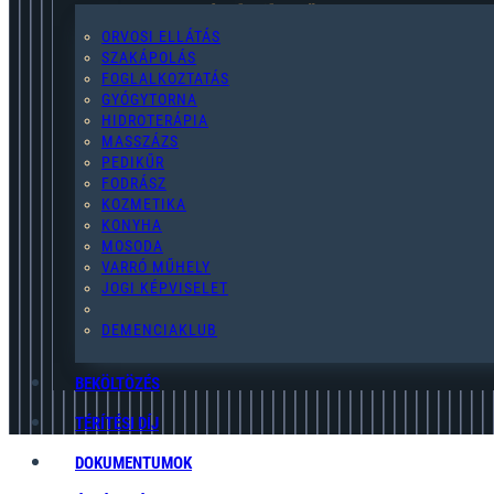
2119 Pécel,Pihenő u. 2.
ORVOSI ELLÁTÁS
SZAKÁPOLÁS
FOGLALKOZTATÁS
GYÓGYTORNA
HIDROTERÁPIA
pecel@egymast-segito.hu
MASSZÁZS
PEDIKŰR
FODRÁSZ
KOZMETIKA
KONYHA
MOSODA
(28) 454-076
VARRÓ MŰHELY
JOGI KÉPVISELET
ADATKEZELÉSI TÁJÉKOZTATÓ
DEMENCIAKLUB
BEKÖLTÖZÉS
TÉRÍTÉSI DÍJ
DOKUMENTUMOK