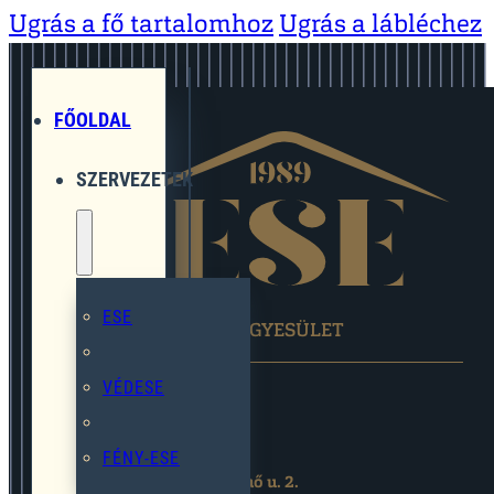
Ugrás a fő tartalomhoz
Ugrás a lábléchez
FŐOLDAL
SZERVEZETEK
ESE
EGYMÁST SEGÍTŐ EGYESÜLET
VÉDESE
FÉNY-ESE
2119 Pécel,Pihenő u. 2.