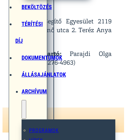
Helyszín:
BEKÖLTÖZÉS
Egymást Segítő Egyesület 2119
TÉRÍTÉSI
Pécel, Pihenő utca 2. Teréz Anya
Terem
DÍJ
Kapcsolattartó:
Parajdi Olga
DOKUMENTUMOK
(Tel.: 06-30-276-4963)
ÁLLÁSAJÁNLATOK
ARCHÍVUM
PROGRAMOK