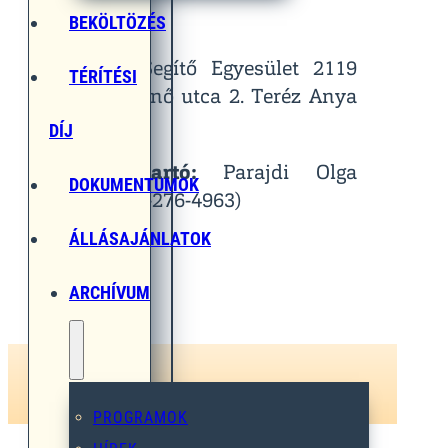
Helyszín:
BEKÖLTÖZÉS
Egymást Segítő Egyesület 2119
TÉRÍTÉSI
Pécel, Pihenő utca 2. Teréz Anya
Terem
DÍJ
Kapcsolattartó:
Parajdi Olga
DOKUMENTUMOK
(Tel.: 06-30-276-4963)
ÁLLÁSAJÁNLATOK
ARCHÍVUM
PROGRAMOK