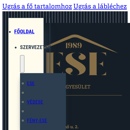
Ugrás a fő tartalomhoz
Ugrás a lábléchez
FŐOLDAL
SZERVEZETEK
ESE
EGYMÁST SEGÍTŐ EGYESÜLET
VÉDESE
FÉNY-ESE
2119 Pécel,Pihenő u. 2.