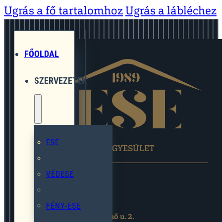
Ugrás a fő tartalomhoz
Ugrás a lábléchez
FŐOLDAL
SZERVEZETEK
ESE
EGYMÁST SEGÍTŐ EGYESÜLET
VÉDESE
FÉNY-ESE
2119 Pécel,Pihenő u. 2.