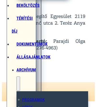
Helyszín:
BEKÖLTÖZÉS
Egymást Segítő Egyesület 2119
TÉRÍTÉSI
Pécel, Pihenő utca 2. Teréz Anya
Terem
DÍJ
Kapcsolattartó:
Parajdi Olga
DOKUMENTUMOK
(Tel.: 06-30-276-4963)
ÁLLÁSAJÁNLATOK
ARCHÍVUM
PROGRAMOK