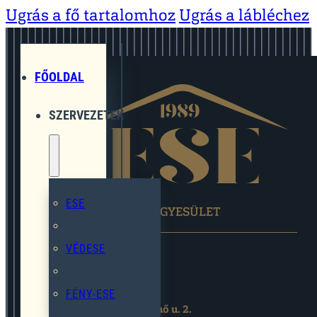
Ugrás a fő tartalomhoz
Ugrás a lábléchez
FŐOLDAL
SZERVEZETEK
ESE
EGYMÁST SEGÍTŐ EGYESÜLET
VÉDESE
FÉNY-ESE
2119 Pécel,Pihenő u. 2.