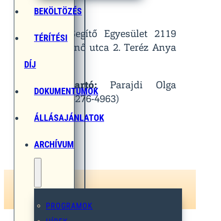
Helyszín:
BEKÖLTÖZÉS
Egymást Segítő Egyesület 2119
TÉRÍTÉSI
Pécel, Pihenő utca 2. Teréz Anya
Terem
DÍJ
Kapcsolattartó:
Parajdi Olga
DOKUMENTUMOK
(Tel.: 06-30-276-4963)
ÁLLÁSAJÁNLATOK
ARCHÍVUM
PROGRAMOK