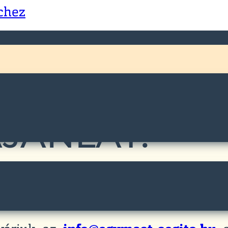
échez
JÁNLAT:
DÓ – PÉCEL