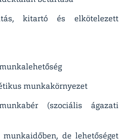
tás, kitartó és elkötelezett
ú munkalehetőség
sztétikus munkakörnyezet
unkabér (szociális ágazati
es munkaidőben, de lehetőséget