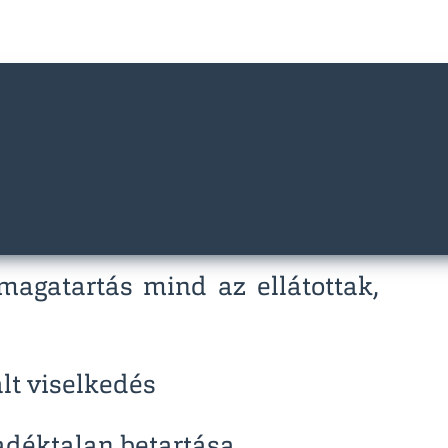
kavégzésre, illetve szükség
 magatartás mind az ellátottak,
ált viselkedés
adéktalan betartása