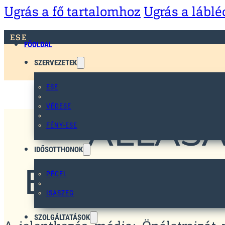
Ugrás a fő tartalomhoz
Ugrás a lábl
ESE
FŐOLDAL
SZERVEZETEK
ESE
VÉDESE
ÁLLÁSA
FÉNY-ESE
IDŐSOTTHONOK
BETEGHOR
PÉCEL
ISASZEG
SZOLGÁLTATÁSOK