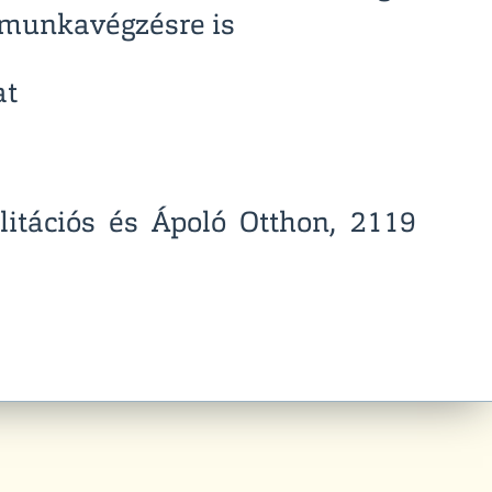
 munkavégzésre is
at
litációs és Ápoló Otthon, 2119