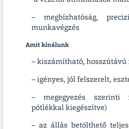
– megbízhatóság, precizi
munkavégzés
Amit kínálunk
– kiszámítható, hosszútáv
– igényes, jól felszerelt, e
– megegyezés szerinti m
pótlékkal kiegészítve)
– az állás betölthető telj